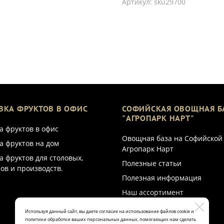
Артикул:
sku29700
ВКА ФРУКТОВ В ОФИС
СОФИЙСКАЯ ОВОЩНАЯ Б
"АГРОПАРК НАРТ"
а фруктов в офис
Овощная база на Софийской
а фруктов на дом
Агропарк Нарт
а фруктов для столовых,
Полезные статьи
ов и производств.
Полезная информация
Наш ассортимент
Используя данный сайт, вы даете согласие на использование файлов cookie и
политики обработки ваших персональных данных, помогающих нам сделать