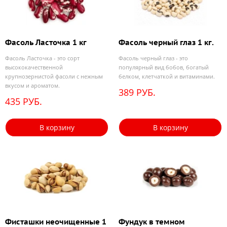
Фасоль Ласточка 1 кг
Фасоль черный глаз 1 кг.
Фасоль Ласточка - это сорт
Фасоль черный глаз - это
высококачественной
популярный вид бобов, богатый
крупнозернистой фасоли с нежным
белком, клетчаткой и витаминами.
вкусом и ароматом.
389 РУБ.
435 РУБ.
В корзину
В корзину
Фисташки неочищенные 1
Фундук в темном