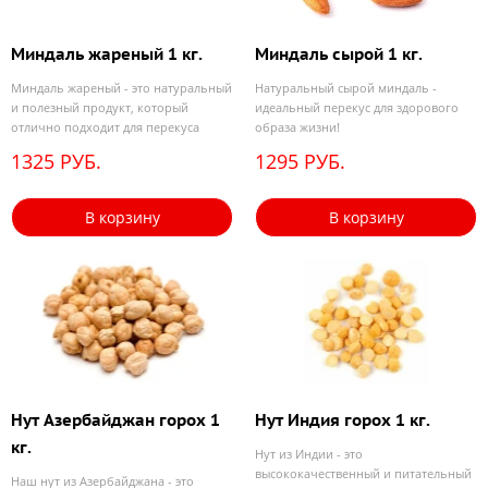
Миндаль жареный 1 кг.
Миндаль сырой 1 кг.
Миндаль жареный - это натуральный
Натуральный сырой миндаль -
и полезный продукт, который
идеальный перекус для здорового
отлично подходит для перекуса
образа жизни!
1325 РУБ.
1295 РУБ.
В корзину
В корзину
Нут Азербайджан горох 1
Нут Индия горох 1 кг.
кг.
Нут из Индии - это
высококачественный и питательный
Наш нут из Азербайджана - это