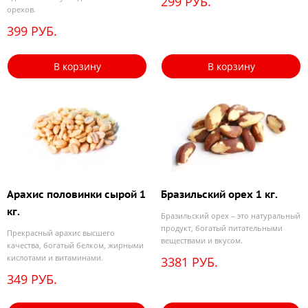
299 РУБ.
орехов.
399 РУБ.
В корзину
В корзину
Арахис половинки сырой 1
Бразильский орех 1 кг.
кг.
Бразильский орех – это натуральный
продукт, богатый питательными
Прекрасный арахис высшего
веществами и вкусом.
качества, богатый белком, жирными
кислотами и витаминами.
3381 РУБ.
349 РУБ.