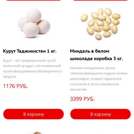
Курут Таджикистан 1 кг.
Миндаль в белом
шоколаде коробка 3 кг.
Курут - это традиционный сухой
молочный продукт, изготовленный
Нежные миндальные орехи,
путем высушивания обезжиренного
обволакивающиеся сладким белым
творога.
шоколадом, создают идеальное
сочетание в этом уникальном
1176 РУБ.
лакомстве.
3399 РУБ.
В корзину
В корзину