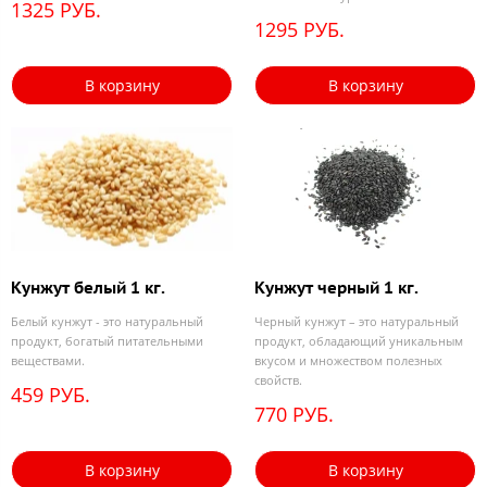
1325 РУБ.
1295 РУБ.
В корзину
В корзину
Кунжут белый 1 кг.
Кунжут черный 1 кг.
Белый кунжут - это натуральный
Черный кунжут – это натуральный
продукт, богатый питательными
продукт, обладающий уникальным
веществами.
вкусом и множеством полезных
свойств.
459 РУБ.
770 РУБ.
В корзину
В корзину