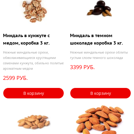
Миндаль в кунжуте с
Миндаль в темном
медом, коробка 3 кг.
шоколаде коробка 3 кг.
Нежные миндальные орехи,
Нежные миндальные орехи облиты
обволакивающиеся хрустящими
густым слоем темного шоколада
семенами кунжута, обильно политые
3399 РУБ.
ароматным медом
2599 РУБ.
В корзину
В корзину