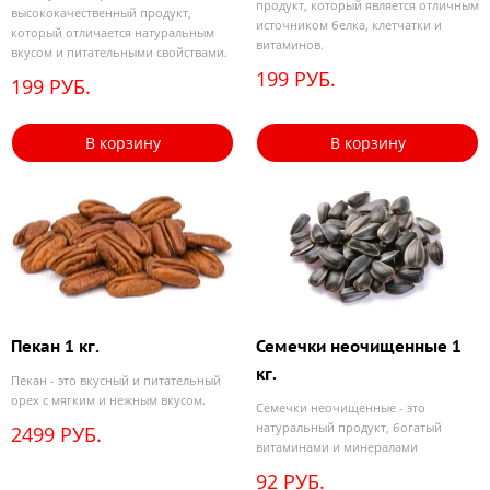
продукт, который является отличным
высококачественный продукт,
источником белка, клетчатки и
который отличается натуральным
витаминов.
вкусом и питательными свойствами.
199 РУБ.
199 РУБ.
В корзину
В корзину
Пекан 1 кг.
Семечки неочищенные 1
кг.
Пекан - это вкусный и питательный
орех с мягким и нежным вкусом.
Семечки неочищенные - это
натуральный продукт, богатый
2499 РУБ.
витаминами и минералами
92 РУБ.