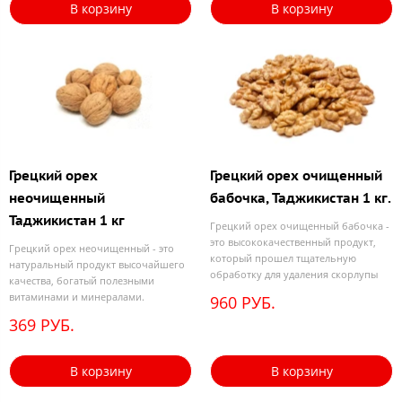
В корзину
В корзину
Грецкий орех
Грецкий орех очищенный
неочищенный
бабочка, Таджикистан 1 кг.
Таджикистан 1 кг
Грецкий орех очищенный бабочка -
это высококачественный продукт,
Грецкий орех неочищенный - это
который прошел тщательную
натуральный продукт высочайшего
обработку для удаления скорлупы
качества, богатый полезными
витаминами и минералами.
960 РУБ.
369 РУБ.
В корзину
В корзину