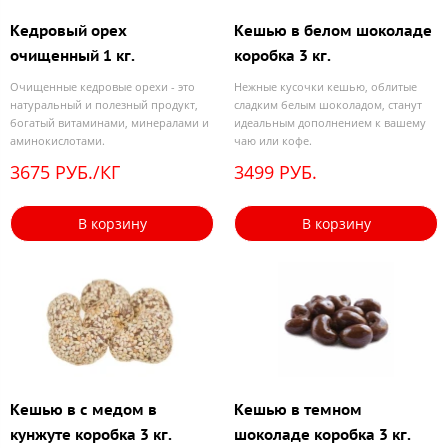
Кедровый орех
Кешью в белом шоколаде
очищенный 1 кг.
коробка 3 кг.
Очищенные кедровые орехи - это
Нежные кусочки кешью, облитые
натуральный и полезный продукт,
сладким белым шоколадом, станут
богатый витаминами, минералами и
идеальным дополнением к вашему
аминокислотами.
чаю или кофе.
3675 РУБ./КГ
3499 РУБ.
В корзину
В корзину
Кешью в с медом в
Кешью в темном
кунжуте коробка 3 кг.
шоколаде коробка 3 кг.