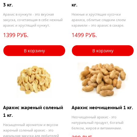
3 кг.
кг.
Арахис в кунжуте - это вкусная
Нежные и хрустящие кусочки
закуска, сочетающая в себе нежный
арахиса, облитые сладким слоем
арахис и хрустящий кунжут.
карамели – это арахис в сахаре.
1399 РУБ.
1499 РУБ.
В корзину
В корзину
Арахис жареный соленый
Арахис неочищенный 1 кг.
1 кг.
Неочищенный арахис - это
натуральный продукт, богатый
Насыщенный ароматом и вкусом
белком, жиров и витаминами.
жареный соленый арахис - это
идеальная закуска для любителей