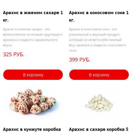
Арахис в жженом сахаре 1
Арахис в кокосовом соке 1
кг.
кг.
Арахис в жженом сахаре - это
Арахис в кокосовом соке - это
великолепное сочетание хрустящего
уникальный и вкусный продукт,
арахиса и сладкого карамельного
который сочетает в себе нежный
вкуса.
вкус арахиса и сладость кокосового
сока.
325 РУБ.
399 РУБ.
В корзину
В корзину
Арахис в кунжуте коробка
Арахис в сахаре коробка 5