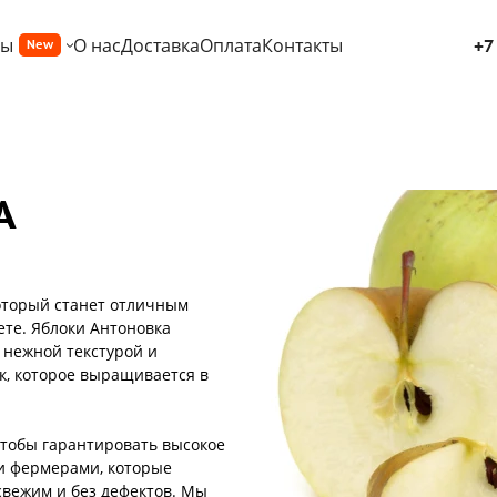
ры
О нас
Доставка
Оплата
Контакты
+7
New
А
который станет отличным
те. Яблоки Антоновка
 нежной текстурой и
к, которое выращивается в
чтобы гарантировать высокое
и фермерами, которые
 свежим и без дефектов. Мы