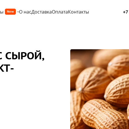
ры
О нас
Доставка
Оплата
Контакты
+7
New
С СЫРОЙ,
КТ-