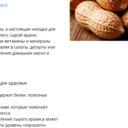
хиса
а, а настоящая находка для
ного, сырой арахис
чая витамины и минералы.
вляя в салаты, десерты или
вления домашних масел и
для здоровья:
держит белки, полезные
тами, которые помогают
ресса.
бление сырого арахиса может
ть уровень «хорошего».