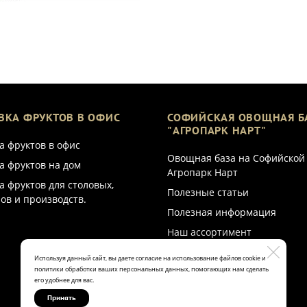
ВКА ФРУКТОВ В ОФИС
СОФИЙСКАЯ ОВОЩНАЯ Б
"АГРОПАРК НАРТ"
а фруктов в офис
Овощная база на Софийской
а фруктов на дом
Агропарк Нарт
а фруктов для столовых,
Полезные статьи
ов и производств.
Полезная информация
Наш ассортимент
Используя данный сайт, вы даете согласие на использование файлов cookie и
политики обработки ваших персональных данных, помогающих нам сделать
его удобнее для вас.
Принять