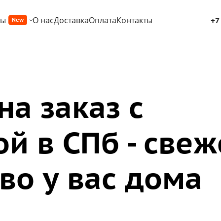
ры
О нас
Доставка
Оплата
Контакты
+7
New
на заказ с
й в СПб - свеж
во у вас дома