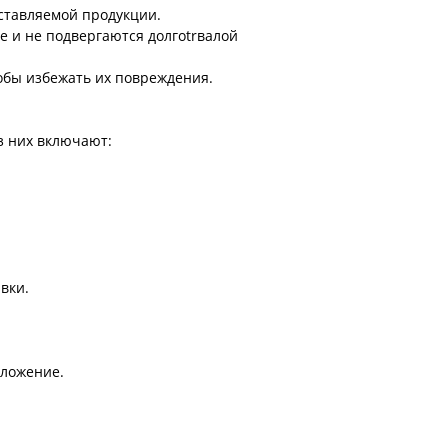
оставляемой продукции.
 и не подвергаются долгotrвалой
тобы избежать их повреждения.
з них включают:
вки.
иложение.