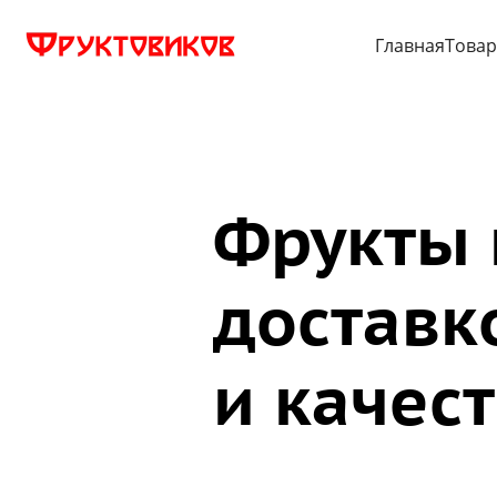
Главная
Това
Фрукты 
доставко
и качест