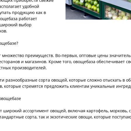
лающих приобрести свежие
асполагает удобной
упать продукцию как в
вощебаза работает
 широкий выбор
ков.
ощебазе?
т множество преимуществ. Во-первых, оптовые цены значитель
ресторанов и магазинов. Кроме того, овощебаза обеспечивает с
стных производителей.
ти разнообразные сорта овощей, которые сложно отыскать в о
ов, которые стремятся предложить клиентам уникальные ингре
 овощебазе
 широкий ассортимент овощей, включая картофель, морковь, све
андартные сорта, так и экзотические овощи, которые поступаю