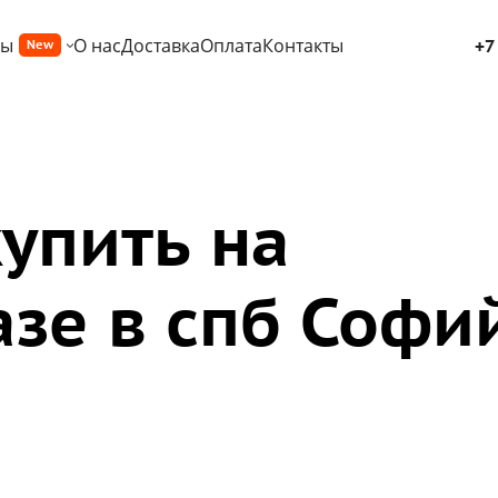
ры
О нас
Доставка
Оплата
Контакты
+7
New
упить на
зе в спб Софи