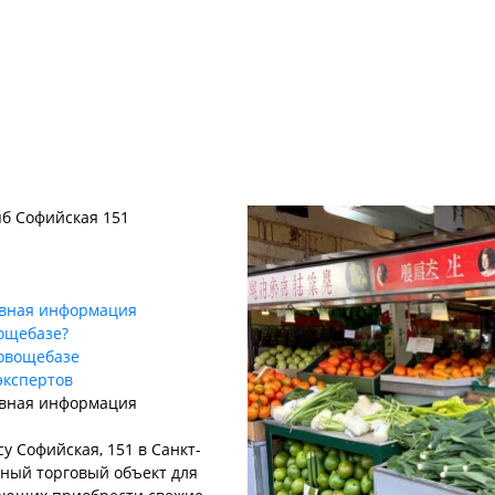
пб Софийская 151
овная информация
ощебазе?
 овощебазе
экспертов
овная информация
у Софийская, 151 в Санкт-
жный торговый объект для