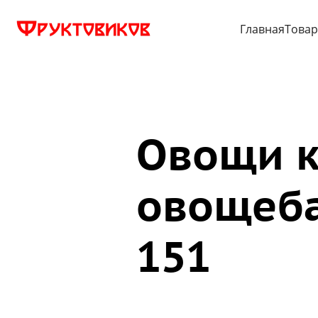
Главная
Това
Овощи к
овощеба
151