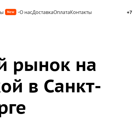
ры
О нас
Доставка
Оплата
Контакты
+7
New
 рынок на
ой в Санкт-
рге