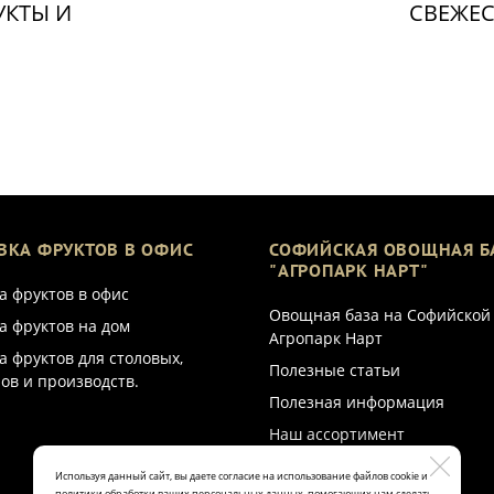
УКТЫ И
СВЕЖЕС
ВКА ФРУКТОВ В ОФИС
СОФИЙСКАЯ ОВОЩНАЯ Б
"АГРОПАРК НАРТ"
а фруктов в офис
Овощная база на Софийской
а фруктов на дом
Агропарк Нарт
а фруктов для столовых,
Полезные статьи
ов и производств.
Полезная информация
Наш ассортимент
Используя данный сайт, вы даете согласие на использование файлов cookie и
политики обработки ваших персональных данных, помогающих нам сделать