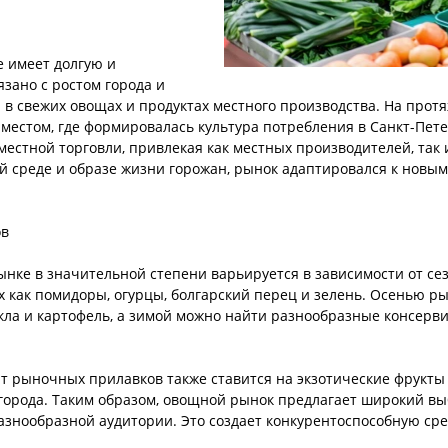
 имеет долгую и
зано с ростом города и
в свежих овощах и продуктах местного производства. На прот
и местом, где формировалась культура потребления в Санкт-Пет
естной торговли, привлекая как местных производителей, так 
й среде и образе жизни горожан, рынок адаптировался к новым
ов
нке в значительной степени варьируется в зависимости от се
х как помидоры, огурцы, болгарский перец и зелень. Осенью р
векла и картофель, а зимой можно найти разнообразные консерв
 рыночных прилавков также ставится на экзотические фрукты 
орода. Таким образом, овощной рынок предлагает широкий выб
разнообразной аудитории. Это создает конкурентоспособную с