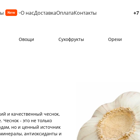
ры
О нас
Доставка
Оплата
Контакты
+7
New
Овощи
Сухофрукты
Орехи
жий и качественный чеснок,
Чеснок - это не только
юдам, но и ценный источник
, минералы, антиоксиданты и