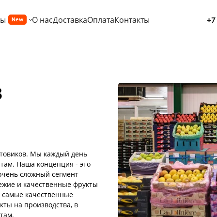
ры
О нас
Доставка
Оплата
Контакты
+7
New
В
ктовиков. Мы каждый день
ам. Наша концепция - это
 очень сложный сегмент
вежие и качественные фрукты
 самые качественные
кты на производства, в
там.