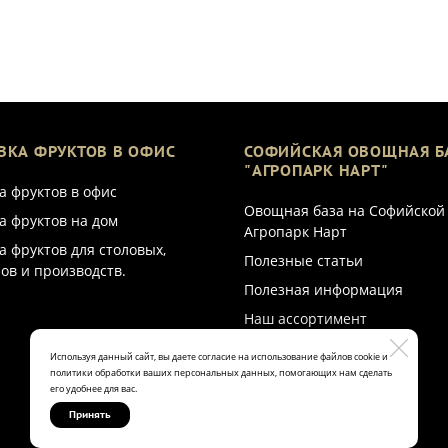
ВКА ФРУКТОВ В ОФИС
СОФИЙСКАЯ ОВОЩНАЯ Б
"АГРОПАРК НАРТ"
а фруктов в офис
Овощная база на Софийской
а фруктов на дом
Агропарк Нарт
а фруктов для столовых,
Полезные статьи
ов и производств.
Полезная информация
Наш ассортимент
Используя данный сайт, вы даете согласие на использование файлов cookie и
политики обработки ваших персональных данных, помогающих нам сделать
его удобнее для вас.
Принять
Made on
Bazium