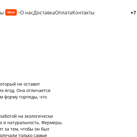
ры
О нас
Доставка
Оплата
Контакты
+7
New
который не оставит
х ягод. Она отличается
 форму торпеды, что
заботой на экологически
во и натуральность. Фермеры,
 за тем, чтобы он был
олучали только самые