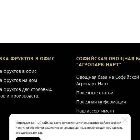
ВКА ФРУКТОВ В ОФИС
СОФИЙСКАЯ ОВОЩНАЯ Б
"АГРОПАРК НАРТ"
а фруктов в офис
Овощная база на Софийской
а фруктов на дом
Агропарк Нарт
а фруктов для столовых,
Полезные статьи
ов и производств.
Полезная информация
Наш ассортимент
Используя данный сайт, вы даете согласие на использование файлов cookie и
политики обработки ваших персональных данных, помогающих нам сделать
его удобнее для вас.