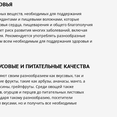
ОВЬЯ
ных веществ, необходимых для поддержания
сидантами и пищевыми волокнами, которые
овья сердца, пищеварения и общего благополучия
ет риск развития многих заболеваний, включая
ия. Рекомендуется употреблять разнообразные
зм всем необходимым для поддержания здоровья и
УСОВЫЕ И ПИТАТЕЛЬНЫЕ КАЧЕСТВА
ют своим разнообразием как вкусовых, так и
е фрукты, такие как арбузы, ананасы, манго, а
ьсины, грейпфруты. Среди овощей также
в, огурцов и перцев до питательных листовых
годаря такому разнообразию, посетители
 вкусами, но и получить все необходимые