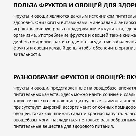
ПОЛЬЗА ФРУКТОВ И ОВОЩЕЙ ДЛЯ ЗДОР
Фрукты и овощи являются важным источником питатель
здоровья. Они богаты витаминами, минералами, антиок
играют ключевую роль в поддержании иммунитета, здор
организма. Употребление фруктов и овощей также снижа
диабет, ожирение, рак и сердечно-сосудистые заболеван
фрукты и овощи каждый день, чтобы обеспечить органи
витальности.
РАЗНООБРАЗИЕ ФРУКТОВ И ОВОЩЕЙ: ВК
Фрукты и овощи, представленные на овощебазе, впечатля
питательных качеств. Здесь можно найти сочные и сладки
также кислые и освежающие цитрусовые - лимоны, апел
присутствует широкий ассортимент: от сочных помидоро
овощей, таких как шпинат, салат и красная капуста. Бла
овощебазы могут насладиться не только разнообразными
питательные вещества для здорового питания.