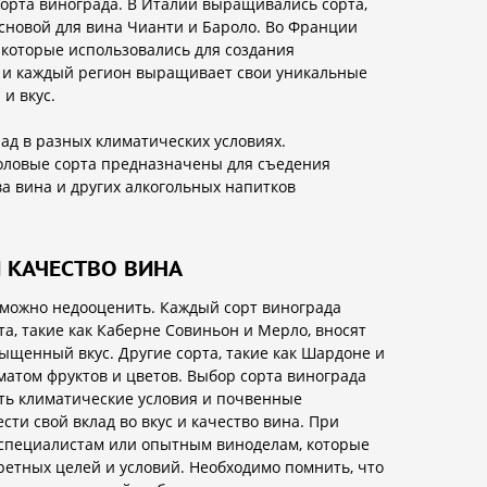
орта винограда. В Италии выращивались сорта,
основой для вина Чианти и Бароло. Во Франции
, которые использовались для создания
а и каждый регион выращивает свои уникальные
и вкус.
д в разных климатических условиях.
толовые сорта предназначены для съедения
а вина и других алкогольных напитков
И КАЧЕСТВО ВИНА
озможно недооценить. Каждый сорт винограда
а, такие как Каберне Совиньон и Мерло, вносят
сыщенный вкус. Другие сорта, такие как Шардоне и
оматом фруктов и цветов. Выбор сорта винограда
ать климатические условия и почвенные
ести свой вклад во вкус и качество вина. При
 специалистам или опытным виноделам, которые
ретных целей и условий. Необходимо помнить, что