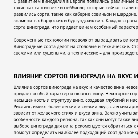
С развитием виноделия в Европе появились различные с
такие как сангиовезе и неббиоло, которые сейчас стали 
развились сорта, такие как каберне совиньон и шардоне
знаменитых бордоских и бургундских вин. Каждая стран
сорта винограда, что придает винам особенный характер 
Современные технологии позволяют выращивать виногра
Виноградные сорта делят на столовые и технические. С
свежими или сушеными, а технические – для производств
ВЛИЯНИЕ СОРТОВ ВИНОГРАДА НА ВКУС 
Влияние сортов винограда на вкус и качество вина нев
придает особый характер и нюансы вину. Некоторые сорт
насыщенность и структуру вино, создавая глубокий и на
Рислинг, имеют более легкий и свежий вкус, с легким ар
зависит от желаемого стиля и вкуса вина. Важно учитыв
особенности каждого региона, так как они могут также вн
выборе винограда для вина рекомендуется обратиться к
помогут определить наиболее подходящий сорт для конк