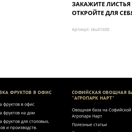
ЗАКАЖИТЕ ЛИСТЬЯ
ОТКРОЙТЕ ДЛЯ СЕБ
Артикул:
sku41600
ВКА ФРУКТОВ В ОФИС
СОФИЙСКАЯ ОВОЩНАЯ Б
"АГРОПАРК НАРТ"
а фруктов в офис
Овощная база на Софийской
а фруктов на дом
Агропарк Нарт
а фруктов для столовых,
Полезные статьи
ов и производств.