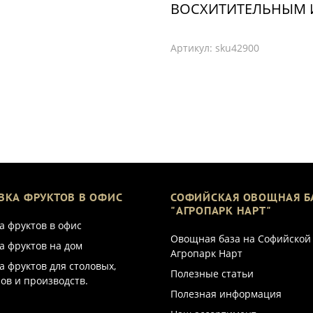
ВОСХИТИТЕЛЬНЫМ 
Артикул:
sku42900
ВКА ФРУКТОВ В ОФИС
СОФИЙСКАЯ ОВОЩНАЯ Б
"АГРОПАРК НАРТ"
а фруктов в офис
Овощная база на Софийской
а фруктов на дом
Агропарк Нарт
а фруктов для столовых,
Полезные статьи
ов и производств.
Полезная информация