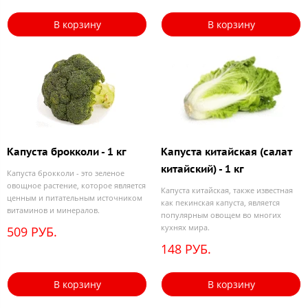
В корзину
В корзину
Капуста брокколи - 1 кг
Капуста китайская (салат
китайский) - 1 кг
Капуста брокколи - это зеленое
овощное растение, которое является
Капуста китайская, также известная
ценным и питательным источником
как пекинская капуста, является
витаминов и минералов.
популярным овощем во многих
кухнях мира.
509 РУБ.
148 РУБ.
В корзину
В корзину