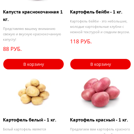
Капуста краснокочанная 1
Картофель бейби - 1 кг.
кг.
Картофель бейби - это небольшие,
молодые картофельные клубни с
Представляю вашему вниманию
нежной текстурой и сладким вкусом.
свежую и вкусную краснокочанную
капусту!
118 РУБ.
88 РУБ.
В корзину
В корзину
Картофель белый - 1 кг.
Картофель красный - 1 кг.
Белый картофель является
Предлагаем вам картофель красного