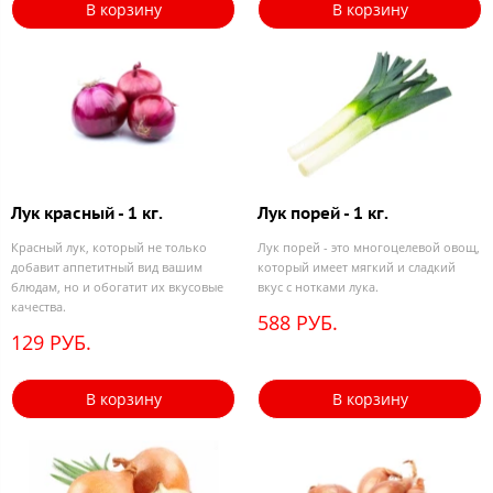
В корзину
В корзину
Лук красный - 1 кг.
Лук порей - 1 кг.
Красный лук, который не только
Лук порей - это многоцелевой овощ,
добавит аппетитный вид вашим
который имеет мягкий и сладкий
блюдам, но и обогатит их вкусовые
вкус с нотками лука.
качества.
588 РУБ.
129 РУБ.
В корзину
В корзину