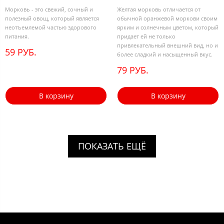
Морковь - это свежий, сочный и
Желтая морковь отличается от
полезный овощ, который является
обычной оранжевой моркови своим
неотъемлемой частью здорового
ярким и солнечным цветом, который
питания.
придает ей не только
привлекательный внешний вид, но и
59 РУБ.
более сладкий и насыщенный вкус.
79 РУБ.
В корзину
В корзину
ПОКАЗАТЬ ЕЩЁ