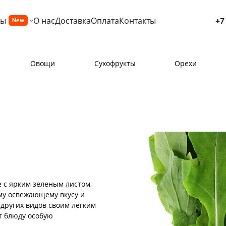
ры
О нас
Доставка
Оплата
Контакты
+7
New
Овощи
Сухофрукты
Орехи
е с ярким зеленым листом,
му освежающему вкусу и
 других видов своим легким
т блюду особую