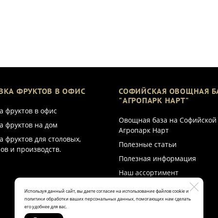
ВКА ФРУКТОВ В ОФИС
СОФИЙСКАЯ ОВОЩНАЯ Б
"АГРОПАРК НАРТ"
а фруктов в офис
Овощная база на Софийской
а фруктов на дом
Агропарк Нарт
а фруктов для столовых,
Полезные статьи
ов и производств.
Полезная информация
Наш ассортимент
Используя данный сайт, вы даете согласие на использование файлов cookie и
политики обработки ваших персональных данных, помогающих нам сделать
его удобнее для вас.