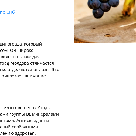
 по СПб
 винограда, который
сом. Он широко
виде, но также для
оград Молдова отличается
ко отделяются от лозы. Этот
 привлекает внимание
олезных веществ. Ягоды
нами группы B), минералами
дантами. Антиоксиданты
дений свободными
плению здоровья.