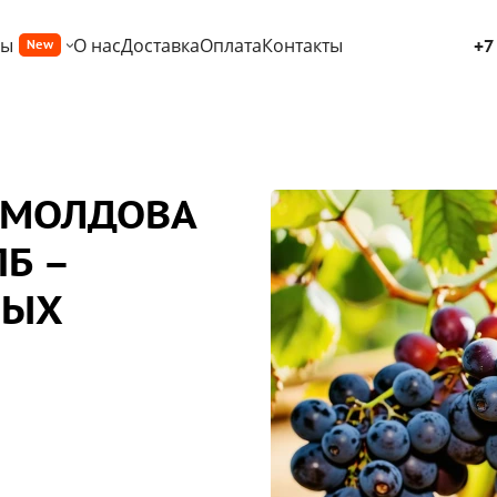
ры
О нас
Доставка
Оплата
Контакты
+7
New
 МОЛДОВА
Б –
НЫХ