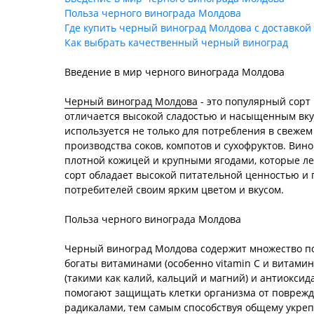
Польза черного винограда Молдова
Где купить черный виноград Молдова с доставкой
Как выбрать качественный черный виноград
Введение в мир черного винограда Молдова
Черный виноград Молдова
- это популярный сорт
отличается высокой сладостью и насыщенным вку
используется не только для потребления в свежем 
производства соков, компотов и сухофруктов. Вин
плотной кожицей и крупными ягодами, которые лег
сорт обладает высокой питательной ценностью и
потребителей своим ярким цветом и вкусом.
Польза черного винограда Молдова
Черный виноград Молдова содержит множество п
богаты витаминами (особенно vitamin C и витами
(такими как калий, кальций и магний) и антиокси
помогают защищать клетки организма от повреж
радикалами, тем самым способствуя общему укре