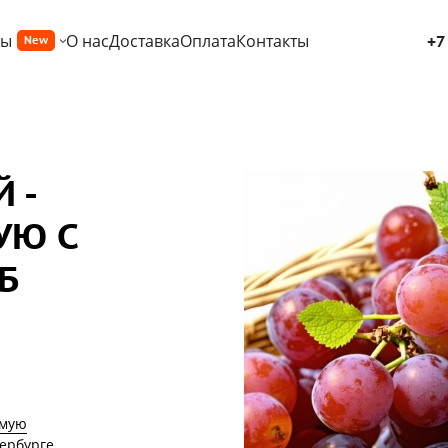
ры
О нас
Доставка
Оплата
Контакты
+7
New
 -
УЮ С
Б
ямую
тербурге