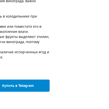
ния винограда, важно
ь в холодильнике при
вке или поместите его в
акопление влаги.
рые фрукты выделяют этилен,
рчи винограда, поэтому
 наличие испорченных ягод и
х.
Купить в Telegram