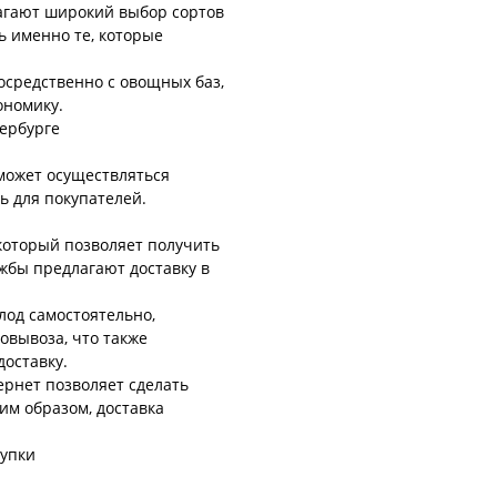
агают широкий выбор сортов
ь именно те, которые
осредственно с овощных баз,
ономику.
тербурге
 может осуществляться
ь для покупателей.
 который позволяет получить
жбы предлагают доставку в
лод самостоятельно,
овывоза, что также
доставку.
ернет позволяет сделать
им образом, доставка
купки