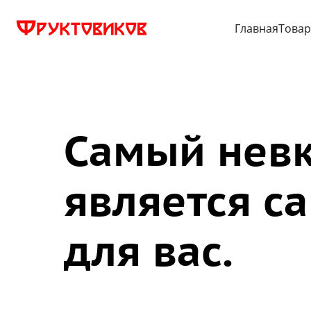
Главная
Това
Самый невк
является с
для вас.