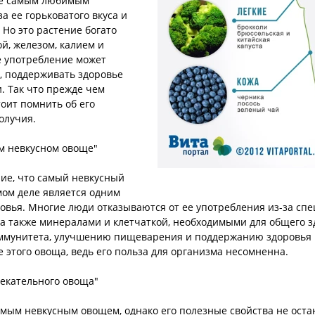
не самым любимым
а ее горьковатого вкуса и
 Но это растение богато
й, железом, калием и
е употребление может
, поддерживать здоровье
. Так что прежде чем
тоит помнить об его
олучия.
м невкусном овоще"
ие, что самый невкусный
мом деле является одним
овья. Многие люди отказываются от ее употребления из-за спе
К, а также минералами и клетчаткой, необходимыми для общего 
ммунитета, улучшению пищеварения и поддержанию здоровья ко
 этого овоща, ведь его польза для организма несомненна.
лекательного овоща"
самым невкусным овощем, однако его полезные свойства не ос