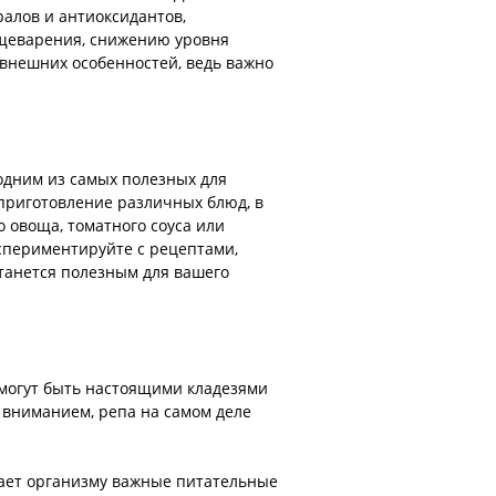
ралов и антиоксидантов,
ищеварения, снижению уровня
 внешних особенностей, ведь важно
одним из самых полезных для
 приготовление различных блюд, в
о овоща, томатного соуса или
кспериментируйте с рецептами,
станется полезным для вашего
могут быть настоящими кладезями
 вниманием, репа на самом деле
 дает организму важные питательные