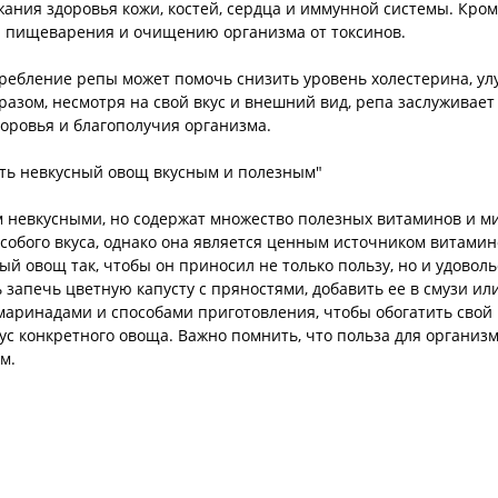
ния здоровья кожи, костей, сердца и иммунной системы. Кроме 
и пищеварения и очищению организма от токсинов.
ребление репы может помочь снизить уровень холестерина, ул
разом, несмотря на свой вкус и внешний вид, репа заслуживае
оровья и благополучия организма.
ать невкусный овощ вкусным и полезным"
 невкусными, но содержат множество полезных витаминов и м
особого вкуса, однако она является ценным источником витамин
ый овощ так, чтобы он приносил не только пользу, но и удоволь
запечь цветную капусту с пряностями, добавить ее в смузи или
маринадами и способами приготовления, чтобы обогатить сво
ус конкретного овоща. Важно помнить, что польза для организ
м.