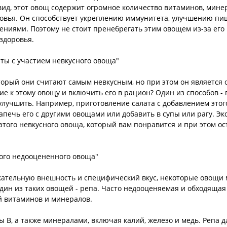
вид, этот овощ содержит огромное количество витаминов, мине
овья. Он способствует укреплению иммунитета, улучшению п
лениями. Поэтому не стоит пренебрегать этим овощем из-за его
здоровья.
ты с участием невкусного овоща"
торый они считают самым невкусным, но при этом он является 
ие к этому овощу и включить его в рацион? Один из способов -
улучшить. Например, приготовление салата с добавлением этог
апечь его с другими овощами или добавить в супы или рагу. Э
этого невкусного овоща, который вам понравится и при этом о
ого недооцененного овоща"
кательную внешность и специфический вкус, некоторые овощи 
дин из таких овощей - репа. Часто недооценяемая и обходящая
 витаминов и минералов.
ы В, а также минералами, включая калий, железо и медь. Репа