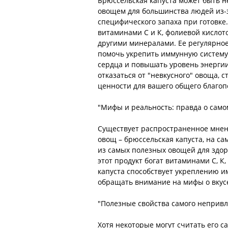
Брюссельская капуста может быть 
овощем для большинства людей из-з
специфического запаха при готовке.
витаминами С и К, фолиевой кислото
другими минералами. Ее регулярно
помочь укрепить иммунную систему
сердца и повышать уровень энергии
отказаться от "невкусного" овоща, с
ценности для вашего общего благоп
"Мифы и реальность: правда о само
Существует распространенное мнен
овощ – брюссельская капуста, на са
из самых полезных овощей для здор
этот продукт богат витаминами С, 
капуста способствует укреплению и
обращать внимание на мифы о вкусе
"Полезные свойства самого неприв
Хотя некоторые могут считать его 