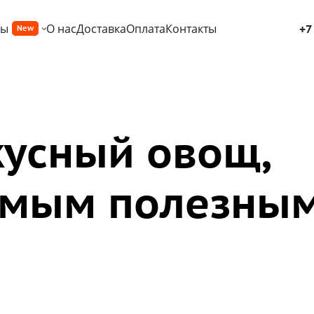
ры
О нас
Доставка
Оплата
Контакты
+7
New
усный овощ,
амым полезны