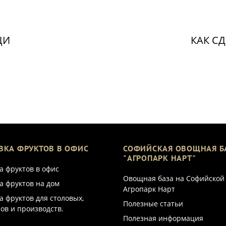
ЩИ
КАК С
ВКА ФРУКТОВ В ОФИС
СОФИЙСКАЯ ОВОЩНАЯ Б
"АГРОПАРК НАРТ"
а фруктов в офис
Овощная база на Софийской
а фруктов на дом
Агропарк Нарт
а фруктов для столовых,
Полезные статьи
ов и производств.
Полезная информация