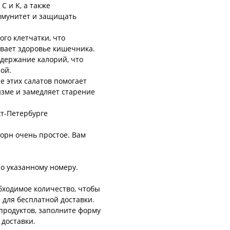
C и K, а также
ммунитет и защищать
го клетчатки, что
вает здоровье кишечника.
одержание калорий, что
рой.
е этих салатов помогает
зме и замедляет старение
кт-Петербурге
корн очень простое. Вам
по указанному номеру.
бходимое количество, чтобы
 для бесплатной доставки.
продуктов, заполните форму
доставки.