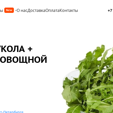
ры
О нас
Доставка
Оплата
Контакты
+7
New
УКОЛА +
 ОВОЩНОЙ
кт-Петербурге