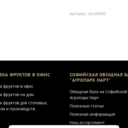
Артикул:
sku30000
ВКА ФРУКТОВ В ОФИС
СОФИЙСКАЯ ОВОЩНАЯ Б
"АГРОПАРК НАРТ"
а фруктов в офис
Овощная база на Софийской
а фруктов на дом
Агропарк Нарт
а фруктов для столовых,
Полезные статьи
ов и производств.
Полезная информация
Наш ассортимент