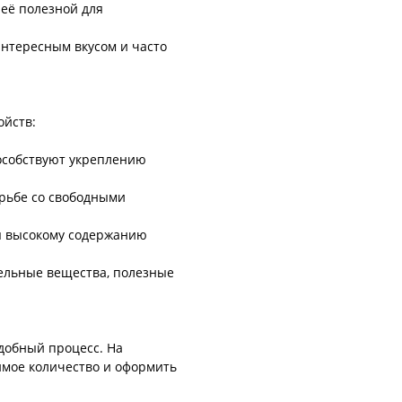
 её полезной для
интересным вкусом и часто
ойств:
пособствуют укреплению
рьбе со свободными
я высокому содержанию
ельные вещества, полезные
добный процесс. На
имое количество и оформить