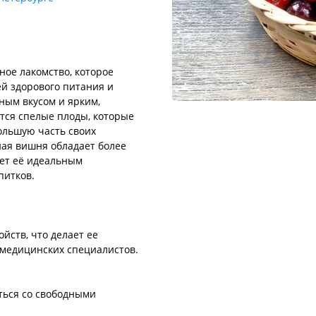
зное лакомство, которое
й здорового питания и
ным вкусом и ярким,
тся спелые плоды, которые
ольшую часть своих
еная вишня обладает более
ает её идеальным
питков.
йств, что делает ее
 медицинских специалистов.
ться со свободными