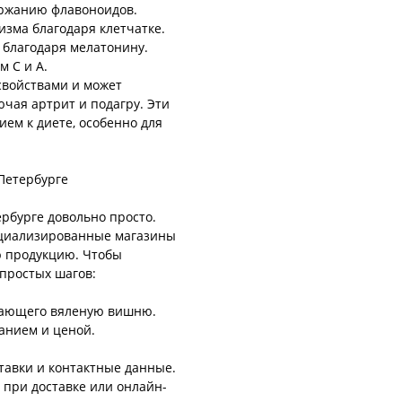
ержанию флавоноидов.
зма благодаря клетчатке.
 благодаря мелатонину.
 C и A.
свойствами и может
чая артрит и подагру. Эти
ем к диете, особенно для
-Петербурге
рбурге довольно просто.
ециализированные магазины
ю продукцию. Чтобы
 простых шагов:
агающего вяленую вишню.
анием и ценой.
тавки и контактные данные.
 при доставке или онлайн-